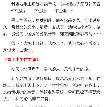
我望着手上那娇小的雪花，心中涌出了无限的回音
——“下雪啦······下雪啦······下雪啦···”
手上的雪花，玲珑剔透，颇有水晶之风。可没过多
久，雪就变的愈小，最后，变成了一滴纯洁小水珠，接
着，慢慢的，慢慢的分散开来，知道肉眼难以看清······
雪下了大概十分钟，就停止了。我不禁有些感叹：
来也快，去也快。
下雪了小学作文 篇2
今天，北风呼呼，寒气袭人，天气非常的冷。
我穿好衣服，吃好早饭，就高高兴兴地去上学。在
路上，我发现天上下起了一粒粒雪籽，雪籽打在身上，
发出“吱吱”的声音。等我走到学校，雪籽已经下得更欢
快了。我的'心情非常兴奋。