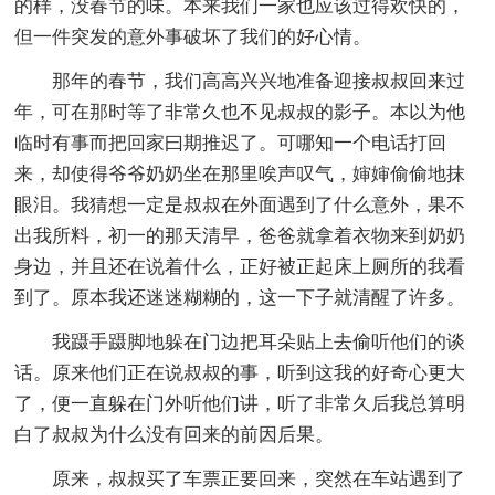
的样，没春节的味。本来我们一家也应该过得欢快的，
但一件突发的意外事破坏了我们的好心情。
那年的春节，我们高高兴兴地准备迎接叔叔回来过
年，可在那时等了非常久也不见叔叔的影子。本以为他
临时有事而把回家曰期推迟了。可哪知一个电话打回
来，却使得爷爷奶奶坐在那里唉声叹气，婶婶偷偷地抹
眼泪。我猜想一定是叔叔在外面遇到了什么意外，果不
出我所料，初一的那天清早，爸爸就拿着衣物来到奶奶
身边，并且还在说着什么，正好被正起床上厕所的我看
到了。原本我还迷迷糊糊的，这一下子就清醒了许多。
我蹑手蹑脚地躲在门边把耳朵贴上去偷听他们的谈
话。原来他们正在说叔叔的事，听到这我的好奇心更大
了，便一直躲在门外听他们讲，听了非常久后我总算明
白了叔叔为什么没有回来的前因后果。
原来，叔叔买了车票正要回来，突然在车站遇到了