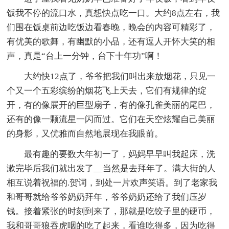
饭我不停的流口水，真想快点吃一口。大约8点左右，我
们围在饭桌前边吃饭边看春晚，晚会的内容可精彩了，
有优美的歌舞，有幽默的小品，还有逗人开怀大笑的相
声，真是“台上一分钟，台下十年功”啊！
大约快12点了，爷爷把我们叫出来放烟花，只见一
个又一个五彩缤纷的烟花飞上天去，它们有规律的绽
开，有的像展开的巨型扇子，有的像孔雀美丽的尾巴，
还有的像一颗流星一闪而过。它们在天空炫耀自己美丽
的身影，又优雅而自然地展现在我眼前。
最有趣的要数大年初一了，妈妈早早叫我起床，洗
漱完毕后我们就出发了__当然是去拜年了。满大街的人
相互说着祝福的.贺词，到处一片欢声笑语。到了老家我
和哥哥就给爷爷奶奶拜年，爷爷奶奶还给了我们压岁
钱。接着紧张的时刻到来了，那就是吃饺子里的硬币，
我和哥哥狼吞虎咽的吃了起来，看谁吃得多，因为吃得