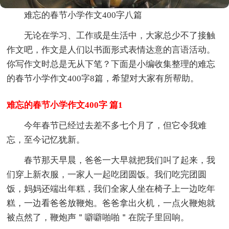
难忘的春节小学作文400字八篇
无论在学习、工作或是生活中，大家总少不了接触
作文吧，作文是人们以书面形式表情达意的言语活动。
你写作文时总是无从下笔？下面是小编收集整理的难忘
的春节小学作文400字8篇，希望对大家有所帮助。
难忘的春节小学作文400字 篇1
今年春节已经过去差不多七个月了，但它令我难
忘，至今记忆犹新。
春节那天早晨，爸爸一大早就把我们叫了起来，我
们穿上新衣服，一家人一起吃团圆饭。我们吃完团圆
饭，妈妈还端出年糕，我们全家人坐在椅子上一边吃年
糕，一边看爸爸放鞭炮。爸爸拿出火机，一点火鞭炮就
被点然了，鞭炮声＂噼噼啪啪＂在院子里回响。