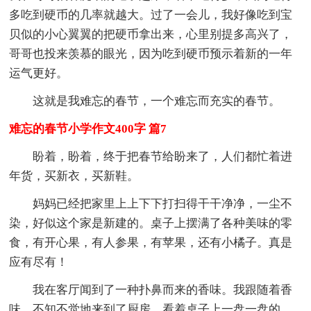
多吃到硬币的几率就越大。过了一会儿，我好像吃到宝
贝似的小心翼翼的把硬币拿出来，心里别提多高兴了，
哥哥也投来羡慕的眼光，因为吃到硬币预示着新的一年
运气更好。
这就是我难忘的春节，一个难忘而充实的春节。
难忘的春节小学作文400字 篇7
盼着，盼着，终于把春节给盼来了，人们都忙着进
年货，买新衣，买新鞋。
妈妈已经把家里上上下下打扫得干干净净，一尘不
染，好似这个家是新建的。桌子上摆满了各种美味的零
食，有开心果，有人参果，有苹果，还有小橘子。真是
应有尽有！
我在客厅闻到了一种扑鼻而来的香味。我跟随着香
味，不知不觉地来到了厨房，看着桌子上一盘一盘的