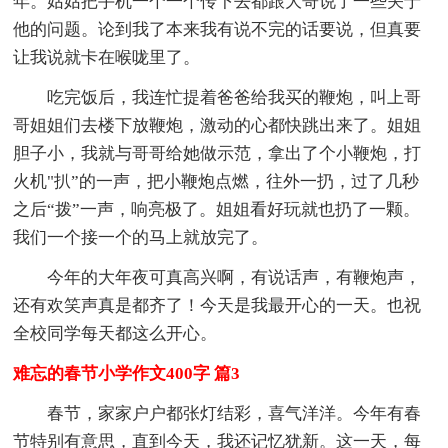
年。姑姑把手机一个一个传下去都跟大哥说了一些关于
他的问题。论到我了本来我有说不完的话要说，但真要
让我说就卡在喉咙里了。
吃完饭后，我连忙提着爸爸给我买的鞭炮，叫上哥
哥姐姐们去楼下放鞭炮，激动的心都快跳出来了。姐姐
胆子小，我就与哥哥给她做示范，拿出了个小鞭炮，打
火机"扒”的一声，把小鞭炮点燃，往外一扔，过了几秒
之后“拨”一声，响亮极了。姐姐看好玩就也扔了一颗。
我们一个接一个的马上就放完了。
今年的大年夜可真高兴啊，有说话声，有鞭炮声，
还有欢笑声真是都齐了！今天是我最开心的一天。也祝
全校同学每天都这么开心。
难忘的春节小学作文400字 篇3
春节，家家户户都张灯结彩，喜气洋洋。今年有春
节特别有意思，直到今天，我还记忆犹新。这一天，每