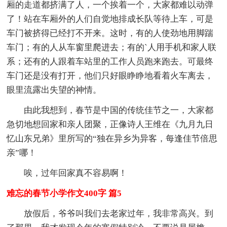
厢的走道都挤满了人，一个挨着一个，大家都难以动弹
了！站在车厢外的人们自觉地排成长队等待上车，可是
车门被挤得已经打不开来。这时，有的人使劲地用脚踹
车门；有的人从车窗里爬进去；有的`人用手机和家人联
系；还有的人跟着车站里的工作人员跑来跑去。可最终
车门还是没有打开，他们只好眼睁睁地看着火车离去，
眼里流露出失望的神情。
由此我想到，春节是中国的传统佳节之一，大家都
急切地想回家和亲人团聚，正像诗人王维在《九月九日
忆山东兄弟》里所写的“独在异乡为异客，每逢佳节倍思
亲”哪！
唉，过年回家真不容易啊！
难忘的春节小学作文400字 篇5
放假后，爷爷叫我们去老家过年，我非常高兴。到