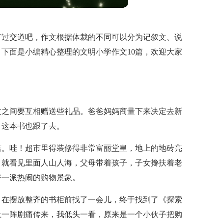
打过交道吧，作文根据体裁的不同可以分为记叙文、说
下面是小编精心整理的文明小学作文10篇，欢迎大家
友之间要互相赠送些礼品。爸爸妈妈商量下来决定去新
》这本书也跟了去。
店。哇！超市里得装修得非常富丽堂皇，地上的地砖亮
，就看见里面人山人海，父母带着孩子，子女搀扶着老
好一派热闹的购物景象。
，在摆放整齐的书柜前找了一会儿，终于找到了《探索
上一阵剧痛传来，我低头一看，原来是一个小伙子把购