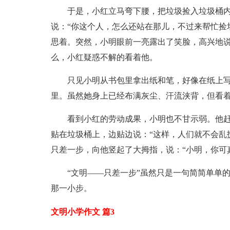
于是，小红立马弯下腰，把垃圾捡入垃圾桶
说：“你这个人，怎么还站在那儿，不过来帮忙捡
思着。突然，小明眼前一亮露出了笑脸，高兴地说
么，小红疑惑不解的看着他。
只见小明从书包里拿出纸和笔，好像在纸上
里。虽然她身上已经布满灰尘、汗流浃背，但看着
看到小红的劳动成果，小明也不甘示弱。他赶
贴在垃圾桶上，边贴边说：“这样，人们就不会乱
只差一步，向他竖起了大拇指，说：“小明，你可
“文明——只差一步”虽然只是一句简简单单
那一小步。
文明小学作文 篇3