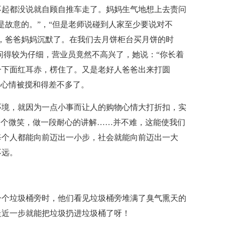
不起都没说就自顾自推车走了。妈妈生气地想上去责问
是故意的。”，“但是老师说碰到人家至少要说对不
，爸爸妈妈沉默了。在我们去月饼柜台买月饼的时
问得较为仔细，营业员竟然不高兴了，她说：“你长着
一下面红耳赤，楞住了。又是老好人爸爸出来打圆
好心情被搅和得差不多了。
环境，就因为一点小事而让人的购物心情大打折扣，实
一个微笑，做一段耐心的讲解……并不难，这能使我们
每个人都能向前迈出一小步，社会就能向前迈出一大
不远。
一个垃圾桶旁时，他们看见垃圾桶旁堆满了臭气熏天的
走近一步就能把垃圾扔进垃圾桶了呀！