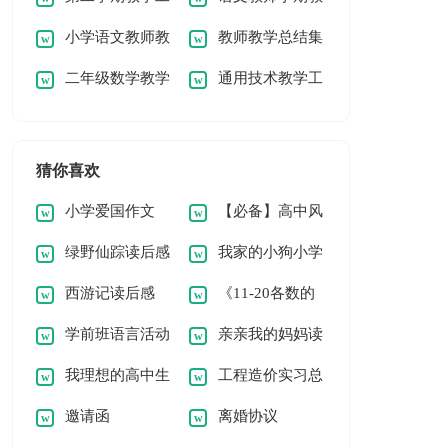
小学语文教师教
教师教学总结集
作总结
学总结
二年级数学教学
通用技术教学工
学经验总结
合15篇
工作总结(通用15篇)
作总结
猜你喜欢
小学爱国作文
【必备】高中风
绿野仙踪读后感
我家的小狗小学
景作文锦集五篇
西游记读后感
《11-20各数的
(汇编15篇)
作文精选15篇
学前班语言活动
亲亲我的妈妈读
(集合15篇)
认识》教学反思
我理想的高中生
工程造价实习总
教案设计
后感(15篇)
邀请函
离婚协议
活作文锦集5篇
结15篇