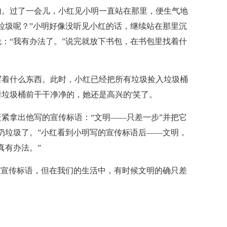
内。过了一会儿，小红见小明一直站在那里，便生气地
垃圾呢？”小明好像没听见小红的话，继续站在那里沉
：“我有办法了。”说完就放下书包，在书包里找着什
写着什么东西。此时，小红已经把所有垃圾捡入垃圾桶
垃圾桶前干干净净的，她还是高兴的'笑了。
紧拿出他写的宣传标语：“文明——只差一步”并把它
扔垃圾了。”小红看到小明写的宣传标语后——文明，
真有办法。”
的宣传标语，但在我们的生活中，有时候文明的确只差