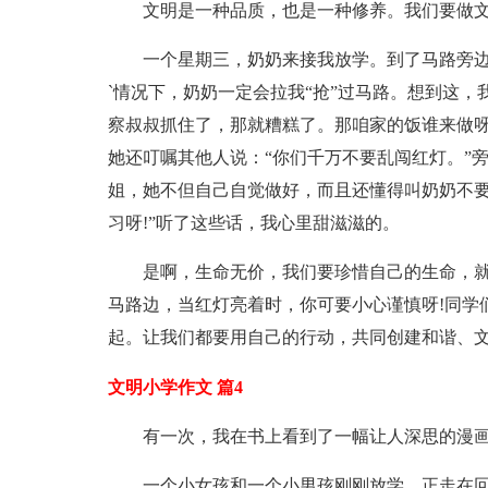
文明是一种品质，也是一种修养。我们要做
一个星期三，奶奶来接我放学。到了马路旁
`情况下，奶奶一定会拉我“抢”过马路。想到这，
察叔叔抓住了，那就糟糕了。那咱家的饭谁来做呀
她还叮嘱其他人说：“你们千万不要乱闯红灯。”
姐，她不但自己自觉做好，而且还懂得叫奶奶不
习呀!”听了这些话，我心里甜滋滋的。
是啊，生命无价，我们要珍惜自己的生命，就
马路边，当红灯亮着时，你可要小心谨慎呀!同学
起。让我们都要用自己的行动，共同创建和谐、文
文明小学作文 篇4
有一次，我在书上看到了一幅让人深思的漫
一个小女孩和一个小男孩刚刚放学，正走在