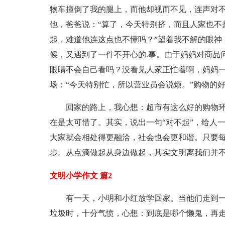
物车撞倒了我的腿上，而他却视而不见，连声对
他，爸爸说：“算了，今天特别挤，而且人家也不
起，难道他连这点也不懂吗？”望着我不解的眼神
候，又遇到了一件不开心的.事。由于妈妈对商品
眼睛不会自己看吗？没看见人家正忙着啊，妈妈
场：“今天特别忙，所以营业员会说烦。”购物的
回家的路上，我心想：超市有这么好的购物
在是太可惜了。其实，说出一句“对不起”，给人
大家就会相处得更融洽，社会也会更和谐。只要
步。从点滴做起从身边做起，其实文明离我们并
文明小学作文 篇2
有一天，小明和小红放学回家。当他们走到
垃圾时，十分气愤，心想：到底是哪个懒鬼，再