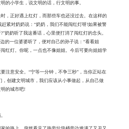
文明的小学生，说文明的话，行文明的事。
边时，正好遇上红灯，而那些车也还没过去。在这样的
我赶紧对奶奶说：“奶奶，我们不能闯红灯呀!如果被警
?”奶奶听了我这番话，心里便打消了闯红灯的念头。
旁边的一位婆婆听了，便对自己的孙子说：“看看姐
要闯红灯。你呢，一点也不像姐姐。今后可要向姐姐学
要注意安全。“宁等一分钟，不争三秒”，当你正站在
们，创建文明城市，我们应该从小事做起，从自己做
明的城市吧!
画。
回家的路上，突然看见了路旁垃圾桶旁边堆满了又丑又