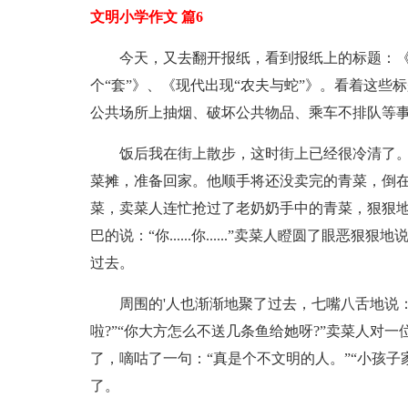
文明小学作文 篇6
今天，又去翻开报纸，看到报纸上的标题：
个“套”》、《现代出现“农夫与蛇”》。看着这
公共场所上抽烟、破坏公共物品、乘车不排队等
饭后我在街上散步，这时街上已经很冷清了
菜摊，准备回家。他顺手将还没卖完的青菜，倒
菜，卖菜人连忙抢过了老奶奶手中的青菜，狠狠
巴的说：“你......你......”卖菜人瞪圆了眼
过去。
周围的'人也渐渐地聚了过去，七嘴八舌地说
啦?”“你大方怎么不送几条鱼给她呀?”卖菜人对
了，嘀咕了一句：“真是个不文明的人。”“小孩
了。