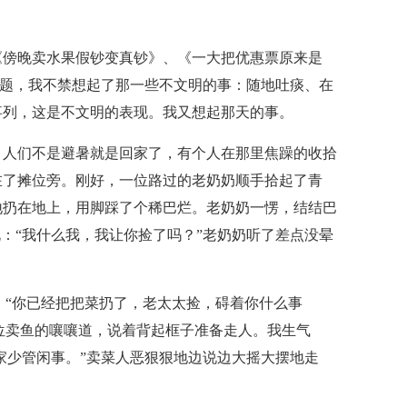
《傍晚卖水果假钞变真钞》、《一大把优惠票原来是
些标题，我不禁想起了那一些不文明的事：随地吐痰、在
事列，这是不文明的表现。我又想起那天的事。
。人们不是避暑就是回家了，有个人在那里焦躁的收拾
在了摊位旁。刚好，一位路过的老奶奶顺手拾起了青
地扔在地上，用脚踩了个稀巴烂。老奶奶一愣，结结巴
恶狠狠地说：“我什么我，我让你捡了吗？”老奶奶听了差点没晕
：“你已经把把菜扔了，老太太捡，碍着你什么事
一位卖鱼的嚷嚷道，说着背起框子准备走人。我生气
子家少管闲事。”卖菜人恶狠狠地边说边大摇大摆地走