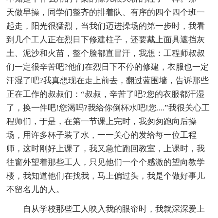
天做早操，同学们整齐的排着队、有序的四个四个班一
起走，阳光很猛烈，当我们迈进操场的第一步时，我看
到几个工人正在烈日下修建柱子，还要戴上面具遮挡灰
土、泥沙和火苗，整个脸都直冒汗，我想：工程师叔叔
们一定很辛苦吧?他们在烈日下不停的修建，衣服也一定
汗湿了吧?我真想现在走上前去，翻过蓝围墙，告诉那些
正在工作的叔叔们：“叔叔，辛苦了吧?您的衣服都汗湿
了，换一件吧!您渴吗?我给你倒杯水吧!您....”我很关心工
程师们，于是，在第一节课上完时，我匆匆跑向后操
场，用许多杯子装了水，一一关心的发给每一位工程
师，这时刚好上课了，我又急忙跑回教室，上课时，我
往窗外望着那些工人，只见他们一个个感激的望向教学
楼，我知道他们在找我，马上偏过头，我是个做好事儿
不留名儿的人。
自从学校那些工人映入我的眼帘时，我就深深爱上