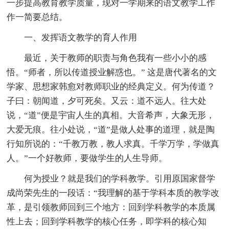
一步提高教育教学质量，现对一学期来的语文教学工作
作一简要总结。
一、发挥语文教学的育人作用
最近，关于教师的职责与角色我有一些小小的感
悟。“师者，所以传道授业解惑也。” 这是唐代著名的文
学家、思想家韩愈对教师职业的经典定义。何为传道？
子曰：朝闻道，夕可死矣。又云：道不远人。往大处
说，“道”便是宇宙人生的真相。大音希声，大象无形，
大爱无痕。往小处说，“道”是做人处事的道理，就是陶
行知所说的：“千教万教，教人求真。千学万学，学做真
人。”一个好教师，要做学生的人生导师。
何为授业？就是我们的学科教学。引用原国家督学
成尚荣先生的一段话：“我理解的基于学科本质的教学改
革，是引领教师回到三个地方：回到学科教学的本质属
性上去；回到学科教学的核心任务，即学科的核心知