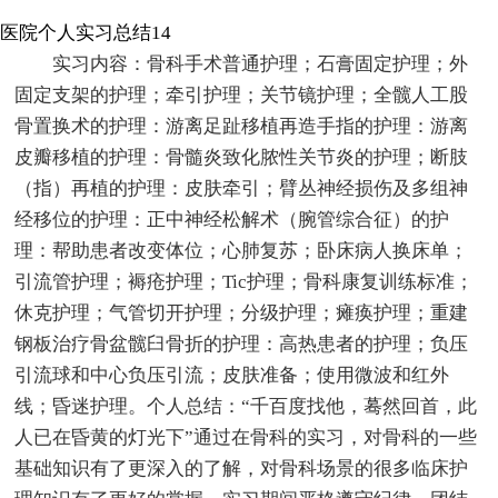
医院个人实习总结14
实习内容：骨科手术普通护理；石膏固定护理；外
固定支架的护理；牵引护理；关节镜护理；全髋人工股
骨置换术的护理：游离足趾移植再造手指的护理：游离
皮瓣移植的护理：骨髓炎致化脓性关节炎的护理；断肢
（指）再植的护理：皮肤牵引；臂丛神经损伤及多组神
经移位的护理：正中神经松解术（腕管综合征）的护
理：帮助患者改变体位；心肺复苏；卧床病人换床单；
引流管护理；褥疮护理；Tic护理；骨科康复训练标准；
休克护理；气管切开护理；分级护理；瘫痪护理；重建
钢板治疗骨盆髋臼骨折的护理：高热患者的护理；负压
引流球和中心负压引流；皮肤准备；使用微波和红外
线；昏迷护理。个人总结：“千百度找他，蓦然回首，此
人已在昏黄的灯光下”通过在骨科的实习，对骨科的一些
基础知识有了更深入的了解，对骨科场景的很多临床护