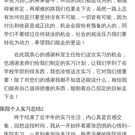
本去为自己的将来奋斗，90后的我们都是优秀的，都值
得被肯定，再艰难的路我们也要走下去，虽然一路上总
有坎坷但是只要坚持没有不可能，一切皆有可能，因为
付出和收获是成正比的，机会会留给有预备的人的，同
学们不要错过任何就业的机会，社会的就业压力我们要
转化为动力，希望我们能走的更远！
在此我衷心的感谢科室主任给们这次实习的机会，
也感谢老师们给我们制定的实习计划，让我们学到了在
学校学部到得东西，我也珍惜这次实习，它对我们很重
要！除了对您们的感谢我都不知道还能说什么，相信我
们能有自己值得骄傲的东西，能朝着自己拟定的目标走
下去！
医院个人实习总结2
终于结束了近半年的实习生活，内心真是百感交
集，回想这段时间，我从一开始怀着紧张恐惧的心情到--
医院实习，一直到参加许多活动，熟悉温馨的医院环境