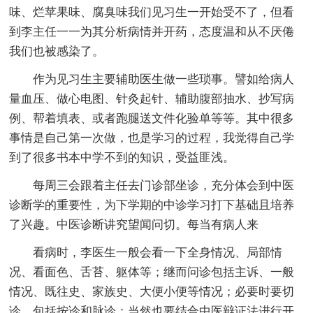
味、烂苹果味、腐臭味我们见习生一开始受不了，但看
到李主任一一为其分析病情并开药，态度温和从不厌倦
我们也被感染了。
作为见习生主要辅助医生做一些琐事。譬如给病人
量血压、做心电图、针灸起针、辅助腹部抽水、抄写病
例、帮着填表、或者跑腿送文件化验单等等。其中很多
事情是自己第一次做，也是学习的过程，我觉得自己学
到了很多书本中学不到的知识，受益匪浅。
每周三会跟着主任去门诊部坐诊，充分体会到中医
诊断学的重要性，为下学期的中诊学习打下基础且培养
了兴趣。中医诊断讲究望闻问切。每当有病人来
看病时，李医生一般会看一下全身情况、局部情
况、看面色、舌苔、躯体等；继而问诊包括主诉、一般
情况、既往史、家族史、大便小便等情况；必要时要切
诊，包括按诊和脉诊；当然也要结合中医辩证法进行开